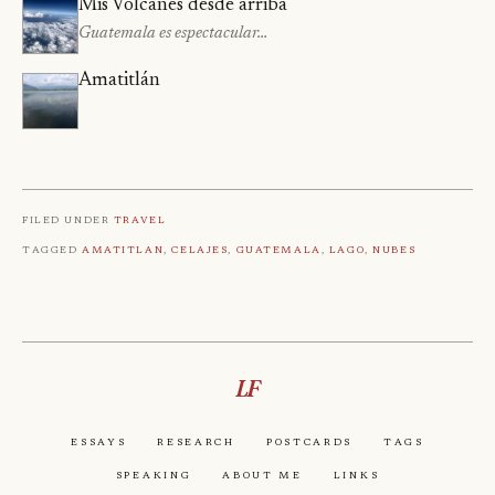
Mis Volcanes desde arriba
Guatemala es espectacular…
Amatitlán
Filed under
Travel
Tagged
Amatitlan
,
Celajes
,
Guatemala
,
Lago
,
Nubes
LF
Essays
Research
Postcards
Tags
Speaking
About Me
Links