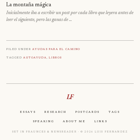
La montaña mágica
Inicialmente iba a escribir un post por cada libro que leyera antes de
leer el siguiente, pero las ganas de …
Filed under
Ayudas para el camino
Tagged
Autoayuda
,
Libros
LF
Essays
Research
Postcards
Tags
Speaking
About Me
Links
Set in Fraunces & Newsreader · © 2026 Luis Fernandez