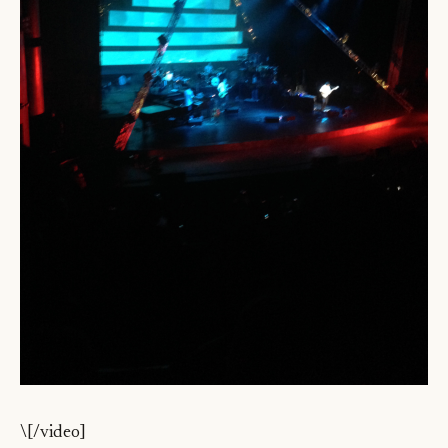
\[/video]