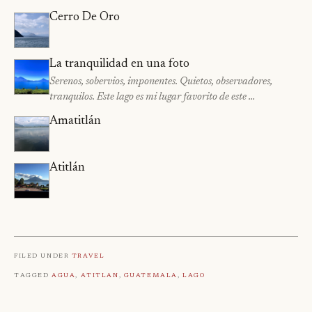
Cerro De Oro
La tranquilidad en una foto
Serenos, sobervios, imponentes. Quietos, observadores,
tranquilos. Este lago es mi lugar favorito de este …
Amatitlán
Atitlán
Filed under
Travel
Tagged
Agua
,
Atitlan
,
Guatemala
,
Lago