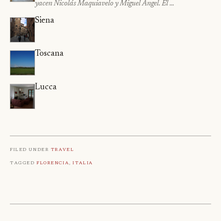
yacen Nicolás Maquiavelo y Miguel Ángel. El …
Siena
Toscana
Lucca
Filed under
Travel
Tagged
Florencia
,
Italia