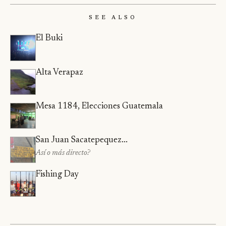
See Also
El Buki
Alta Verapaz
Mesa 1184, Elecciones Guatemala
San Juan Sacatepequez...
Así o más directo?
Fishing Day