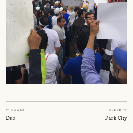
← Newer
Older →
Dub
Park City