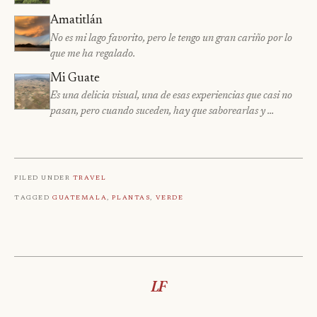
Amatitlán
No es mi lago favorito, pero le tengo un gran cariño por lo
que me ha regalado.
Mi Guate
Es una delicia visual, una de esas experiencias que casi no
pasan, pero cuando suceden, hay que saborearlas y …
Filed under
Travel
Tagged
Guatemala
,
Plantas
,
Verde
LF