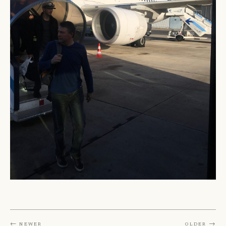
← Newer
Older →