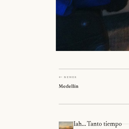
← Newer
Medellín
Iah... Tanto tiempo