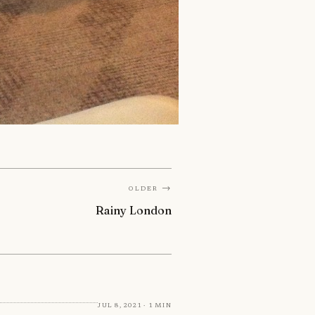
Older →
Rainy London
Jul 8, 2021 · 1 min