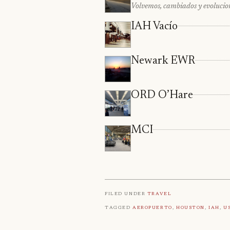
Volvemos, cambiados y evolucio
IAH Vacío
Newark EWR
ORD O’Hare
MCI
Filed under
Travel
Tagged
Aeropuerto
,
Houston
,
Iah
,
U