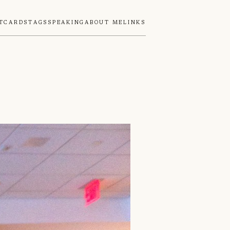
tcards
Tags
Speaking
About Me
Links