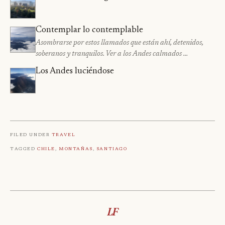
Contemplar lo contemplable
Asombrarse por estos llamados que están ahí, detenidos,
soberanos y tranquilos. Ver a los Andes calmados …
Los Andes luciéndose
Filed under
Travel
Tagged
Chile
,
Montañas
,
Santiago
LF