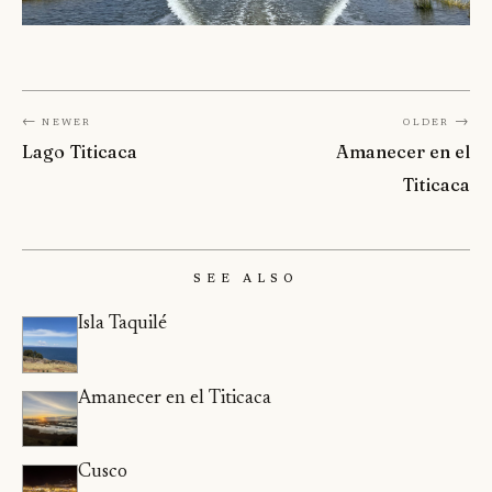
← Newer
Older →
Lago Titicaca
Amanecer en el
Titicaca
See Also
Isla Taquilé
Amanecer en el Titicaca
Cusco