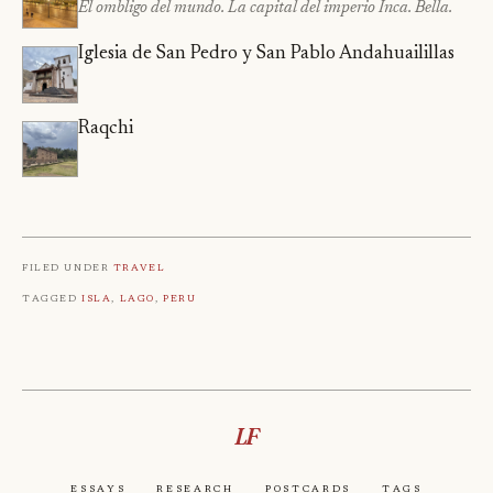
El ombligo del mundo. La capital del imperio Inca. Bella.
Iglesia de San Pedro y San Pablo Andahuailillas
Raqchi
Filed under
Travel
Tagged
Isla
,
Lago
,
Peru
LF
Essays
Research
Postcards
Tags