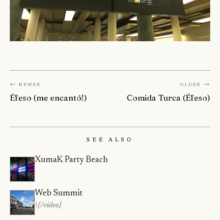
← Newer
Older →
Éfeso (me encantó!)
Comida Turca (Éfeso)
See Also
XumaK Party Beach
Web Summit
\[/video]