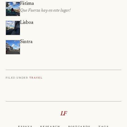
Fátima
Que Fuerza hay en este lugar!
Lisboa
Sintra
Filed under
Travel
LF
Essays
Research
Postcards
Tags