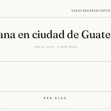
Essays
Research
Pos
na en ciudad de Guat
Jun 23, 2012 · 0 min read
See Also