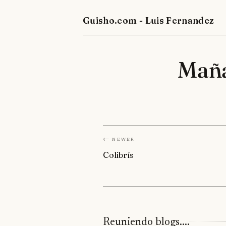
Guisho.com - Luis Fernandez
Maña
← Newer
Colibrís
Reuniendo blogs....