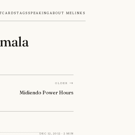
tcards
Tags
Speaking
About Me
Links
emala
Older →
Midiendo Power Hours
Dec 12, 2012 · 2 min