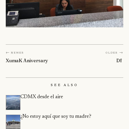
← Newer
Older →
XumaK Aniversary
Df
See Also
CDMX desde el aire
¿No estoy aquí que soy tu madre?