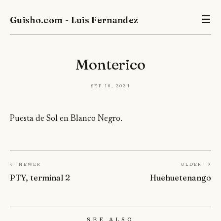
Guisho.com - Luis Fernandez
☰
Monterico
Sep 18, 2021
Puesta de Sol en Blanco Negro.
← Newer
Older →
PTY, terminal 2
Huehuetenango
See Also