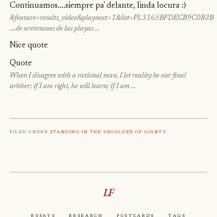
Continuamos....siempre pa' delante, linda locura :)
&feature=results_video&playnext=1&list=PL3165BFDECB9C0B2B
….de aretesanos de las playas …
Nice quote
Quote
When I disagree with a rational man, I let reality be our final
arbiter; if I am right, he will learn; if I am …
Filed under
Standing in the shoulder of giants
LF
Essays
Research
Postcards
Tags