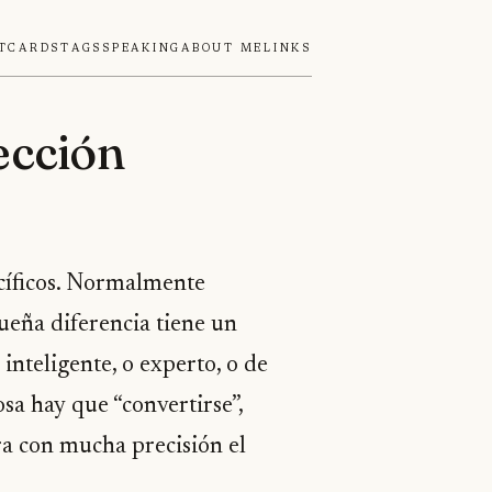
tcards
Tags
Speaking
About Me
Links
ección
ecíficos. Normalmente
ueña diferencia tiene un
inteligente, o experto, o de
osa hay que “convertirse”,
a con mucha precisión el