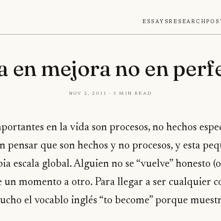
Essays
Research
Pos
a en mejora no en perf
Nov 2, 2011 · 3 min read
mportantes en la vida son procesos, no hechos esp
n pensar que son hechos y no procesos, y esta peq
ia escala global. Alguien no se “vuelve” honesto (o 
de un momento a otro. Para llegar a ser cualquier c
ucho el vocablo inglés “to become” porque muestr