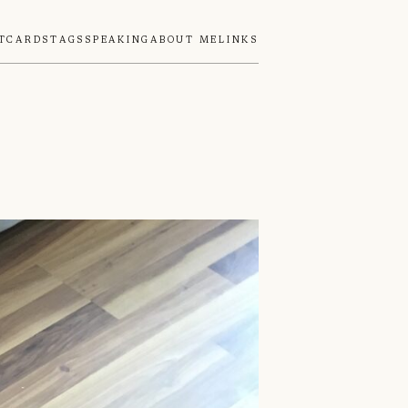
tcards
Tags
Speaking
About Me
Links