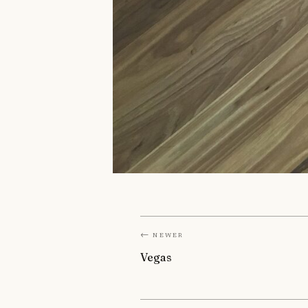
← Newer
Vegas