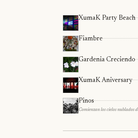
XumaK Party Beach
Fiambre
Gardenia Creciendo
XumaK Aniversary
Pinos
Comienzan los cielos nublados de 