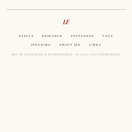
LF
Essays
Research
Postcards
Tags
Speaking
About Me
Links
Set in Fraunces & Newsreader · © 2026 Luis Fernandez