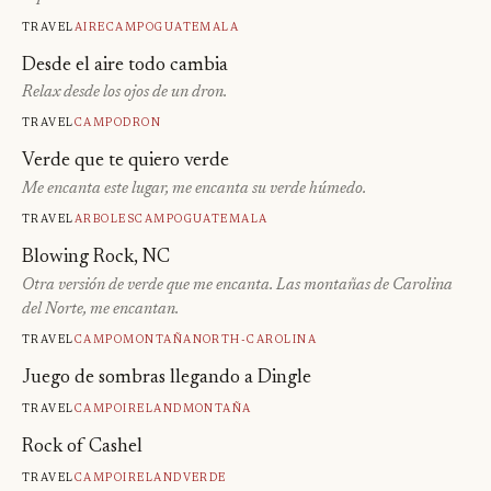
Travel
Aire
Campo
Guatemala
Desde el aire todo cambia
Relax desde los ojos de un dron.
Travel
Campo
Dron
Verde que te quiero verde
Me encanta este lugar, me encanta su verde húmedo.
Travel
Arboles
Campo
Guatemala
Blowing Rock, NC
Otra versión de verde que me encanta. Las montañas de Carolina
del Norte, me encantan.
Travel
Campo
Montaña
North-Carolina
Juego de sombras llegando a Dingle
Travel
Campo
Ireland
Montaña
Rock of Cashel
Travel
Campo
Ireland
Verde