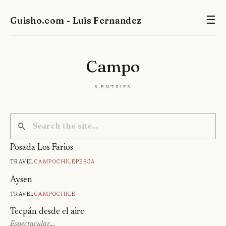
Guisho.com - Luis Fernandez
☰
Campo
8 entries
Posada Los Farios
Travel
Campo
Chile
Pesca
Aysen
Travel
Campo
Chile
Tecpán desde el aire
Espectacular….