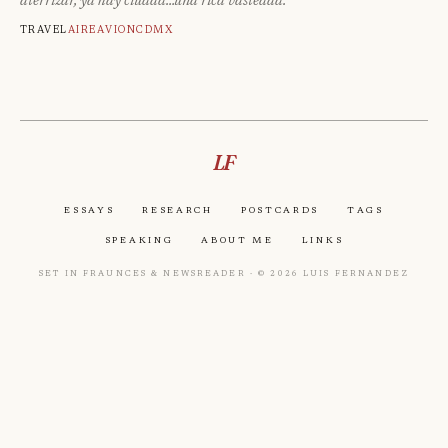
aterrizar, ya hay ciudad…una rica vastedad.
Travel
Aire
Avion
Cdmx
LF
Essays
Research
Postcards
Tags
Speaking
About Me
Links
Set in Fraunces & Newsreader · © 2026 Luis Fernandez