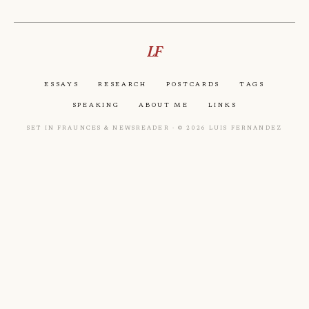
LF
Essays
Research
Postcards
Tags
Speaking
About Me
Links
Set in Fraunces & Newsreader · © 2026 Luis Fernandez