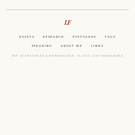
LF
Essays
Research
Postcards
Tags
Speaking
About Me
Links
Set in Fraunces & Newsreader · © 2026 Luis Fernandez