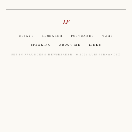
LF
Essays
Research
Postcards
Tags
Speaking
About Me
Links
Set in Fraunces & Newsreader · © 2026 Luis Fernandez