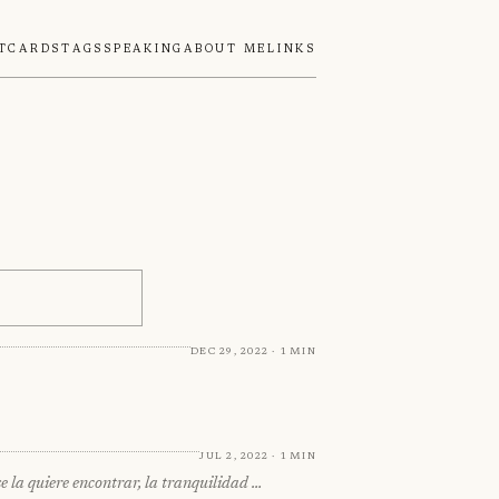
tcards
Tags
Speaking
About Me
Links
Dec 29, 2022 · 1 min
Jul 2, 2022 · 1 min
e la quiere encontrar, la tranquilidad …