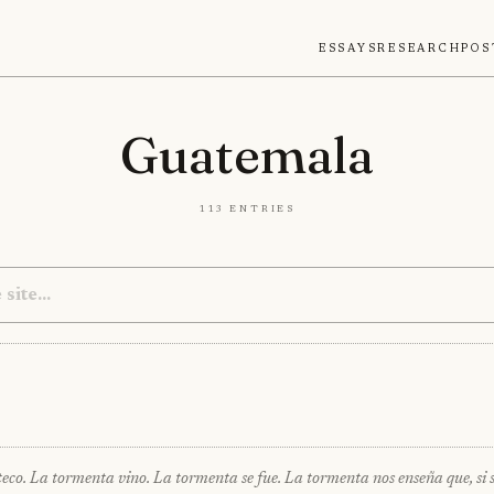
Essays
Research
Pos
Guatemala
113 entries
co. La tormenta vino. La tormenta se fue. La tormenta nos enseña que, si s