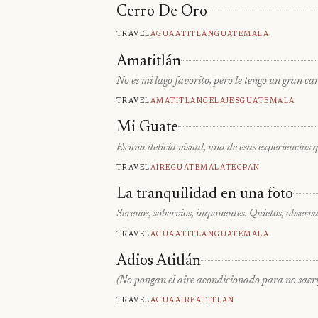
Cerro De Oro
Travel
Agua
Atitlan
Guatemala
Amatitlán
No es mi lago favorito, pero le tengo un gran ca
Travel
Amatitlan
Celajes
Guatemala
Mi Guate
Es una delicia visual, una de esas experiencias
Travel
Aire
Guatemala
Tecpan
La tranquilidad en una foto
Serenos, sobervios, imponentes. Quietos, observad
Travel
Agua
Atitlan
Guatemala
Adios Atitlán
(No pongan el aire acondicionado para no sacri
Travel
Agua
Aire
Atitlan