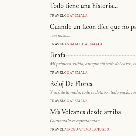
Todo tiene una historia...
Travel
Guatemala
Cuando un León dice que no p
…no pasas….
Travel
Animal
Guatemala
Jirafa
Mi primera salida, aunque sin salir del carro, 
Travel
Guatemala
Reloj De Flores
Y así, de la nada, todo se detuvo…todo vacío, t
Travel
Guatemala
Mis Volcanes desde arriba
Guatemala es espectacular…
Travel
Aire
Guatemala
Nubes