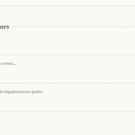
ases
en meses….
odo inquietamente quieto.