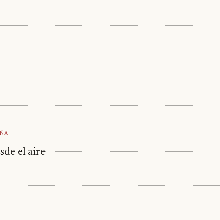
ña
de el aire