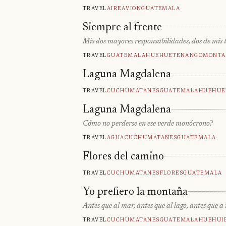
Travel
Aire
Avion
Guatemala
Siempre al frente
Mis dos mayores responsabilidades, dos de mis tr
Travel
Guatemala
Huehuetenango
Monta
Laguna Magdalena
Travel
Cuchumatanes
Guatemala
Huehue
Laguna Magdalena
Cómo no perderse en ese verde monócrono?
Travel
Agua
Cuchumatanes
Guatemala
Flores del camino
Travel
Cuchumatanes
Flores
Guatemala
Yo prefiero la montaña
Antes que al mar, antes que al lago, antes que a
Travel
Cuchumatanes
Guatemala
Huehui