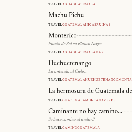
Travel
Agua
Guatemala
Machu Pichu
Travel
Guatemala
Incas
Ruinas
Monterico
Puesta de Sol en Blanco Negro.
Travel
Agua
Guatemala
Mar
Huehuetenango
La antesala al Cielo…
Travel
Guatemala
Huehuetenango
Monta
La hermosura de Guatemala des
Travel
Guatemala
Montana
Verde
Caminante no hay camino...
Se hace camino al andar!!
Travel
Camino
Guatemala