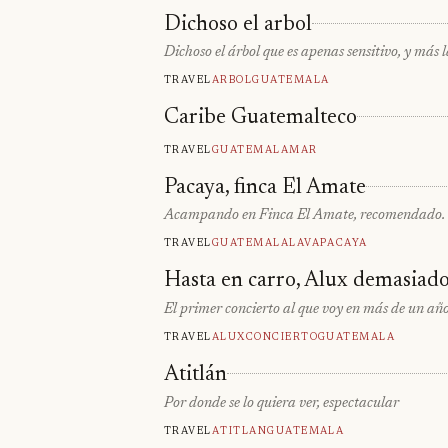
Dichoso el arbol
Dichoso el árbol que es apenas sensitivo, y más 
Travel
Arbol
Guatemala
Caribe Guatemalteco
Travel
Guatemala
Mar
Pacaya, finca El Amate
Acampando en Finca El Amate, recomendado.
Travel
Guatemala
Lava
Pacaya
Hasta en carro, Alux demasiad
El primer concierto al que voy en más de un año.
Travel
Alux
Concierto
Guatemala
Atitlán
Por donde se lo quiera ver, espectacular
Travel
Atitlan
Guatemala