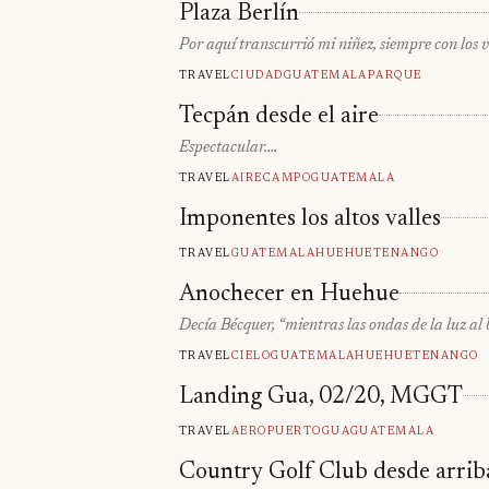
Plaza Berlín
Por aquí transcurrió mi niñez, siempre con los 
Travel
Ciudad
Guatemala
Parque
Tecpán desde el aire
Espectacular….
Travel
Aire
Campo
Guatemala
Imponentes los altos valles
Travel
Guatemala
Huehuetenango
Anochecer en Huehue
Decía Bécquer, “mientras las ondas de la luz al 
Travel
Cielo
Guatemala
Huehuetenango
Landing Gua, 02/20, MGGT
Travel
Aeropuerto
Gua
Guatemala
Country Golf Club desde arrib