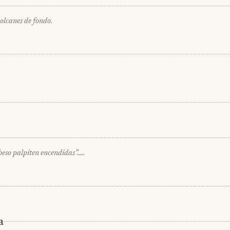
volcanes de fondo.
beso palpiten encendidas”…..
a