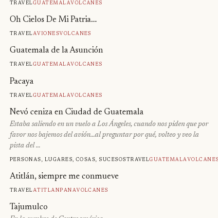
Travel
Guatemala
Volcanes
Oh Cielos De Mi Patria...
Travel
Aviones
Volcanes
Guatemala de la Asunción
Travel
Guatemala
Volcanes
Pacaya
Travel
Guatemala
Volcanes
Nevó ceniza en Ciudad de Guatemala
Estaba saliendo en un vuelo a Los Ángeles, cuando nos piden que por
favor nos bajemos del avión…al preguntar por qué, volteo y veo la
pista del …
Personas, lugares, cosas, sucesos
Travel
Guatemala
Volcane
Atitlán, siempre me conmueve
Travel
Atitlan
Pana
Volcanes
Tajumulco