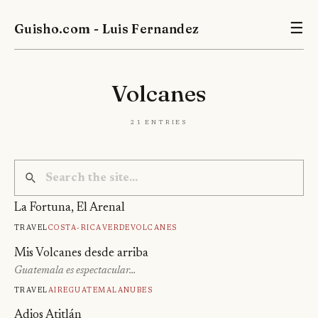
Guisho.com - Luis Fernandez
☰
Volcanes
21 entries
La Fortuna, El Arenal
Travel
Costa-Rica
Verde
Volcanes
Mis Volcanes desde arriba
Guatemala es espectacular…
Travel
Aire
Guatemala
Nubes
Adios Atitlán