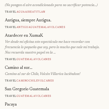
(No pongan el aire acondicionado para no sacrificar potencia…)
Travel
Agua
Aire
Atitlan
Antigua, siempre Antigua.
Travel
Antigua
Guatemala
Volcanes
Atardecer en XumaK
Ver desde mi oficina este espectáculo me hace recordar con
frecuencia lo pequeño que soy, pero lo mucho que vale mi trabajo.
Nos recuerda nuestro papel en la …
Travel
Guatemala
Volcanes
Camino al sur...
Camino al sur de Chile, Volcán Villarica luciéndose!
Travel
Camino
Chile
Volcanes
San Gregorio Guatemala
Travel
Guatemala
Volcanes
Pacaya