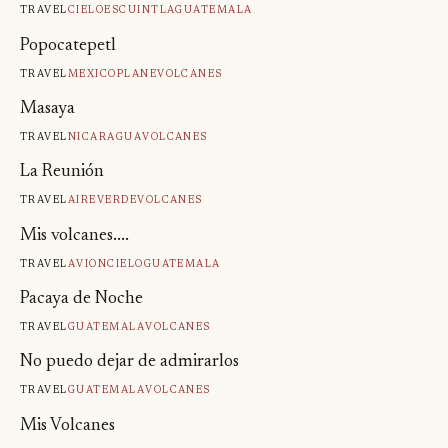
Travel
Cielo
Escuintla
Guatemala
Popocatepetl
Travel
Mexico
Plane
Volcanes
Masaya
Travel
Nicaragua
Volcanes
La Reunión
Travel
Aire
Verde
Volcanes
Mis volcanes....
Travel
Avion
Cielo
Guatemala
Pacaya de Noche
Travel
Guatemala
Volcanes
No puedo dejar de admirarlos
Travel
Guatemala
Volcanes
Mis Volcanes