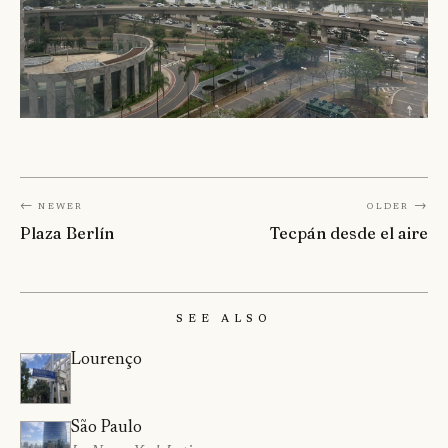
← Newer
Older →
Plaza Berlín
Tecpán desde el aire
See Also
Lourenço
São Paulo