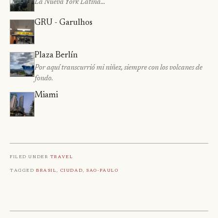
La Nueva York Latina…
GRU - Garulhos
Plaza Berlín
Por aquí transcurrió mi niñez, siempre con los volcanes de
fondo.
Miami
Filed under
Travel
Tagged
Brasil
,
Ciudad
,
Sao-Paulo