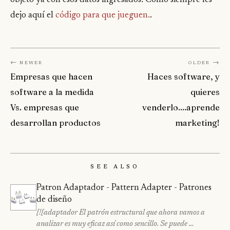
objeto ya con esos datos ingresados. Como siempre les
dejo aquí el
código para que jueguen.
.
← Newer
Older →
Empresas que hacen
Haces software, y
software a la medida
quieres
Vs. empresas que
venderlo....aprende
desarrollan productos
marketing!
See Also
Patron Adaptador - Pattern Adapter - Patrones
de diseño
[![adaptador El patrón estructural que ahora vamos a
analizar es muy eficaz así como sencillo. Se puede …