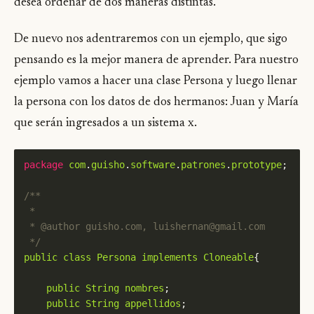
desea ordenar de dos maneras distintas.
De nuevo nos adentraremos con un ejemplo, que sigo
pensando es la mejor manera de aprender. Para nuestro
ejemplo vamos a hacer una clase Persona y luego llenar
la persona con los datos de dos hermanos: Juan y María
que serán ingresados a un sistema x.
package
com
.
guisho
.
software
.
patrones
.
prototype
 */
public
class
Persona
implements
Cloneable
public
String
nombres
public
String
appellidos