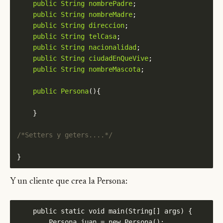
public
String
nombrePadre
public
String
nombreMadre
public
String
direccion
public
String
telCasa
public
String
nacionalidad
public
String
ciudadEnQueVive
public
String
nombreMascota
public
Persona
/*Setters y geters....*/
Y un cliente que crea la Persona: