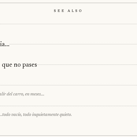
See Also
a...
 que no pases
lir del carro, en meses….
o…todo vacío, todo inquietamente quieto.