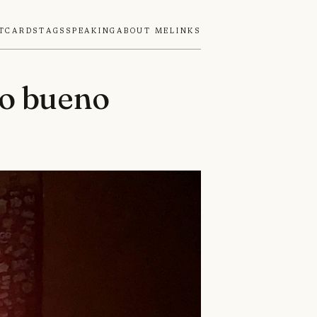
tcards
Tags
Speaking
About Me
Links
do bueno