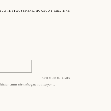
tcards
Tags
Speaking
About Me
Links
Aug 13, 2018 · 2 min
tilizar cada utensilio para su mejor …