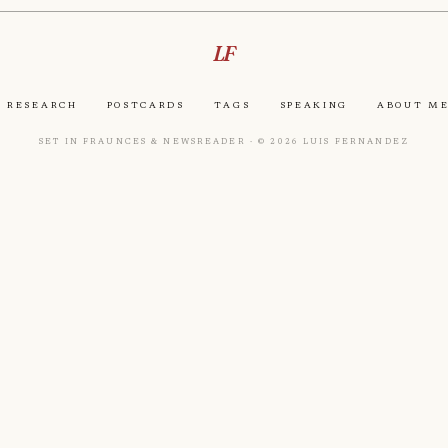
LF
Research
Postcards
Tags
Speaking
About M
Set in Fraunces & Newsreader · © 2026 Luis Fernandez